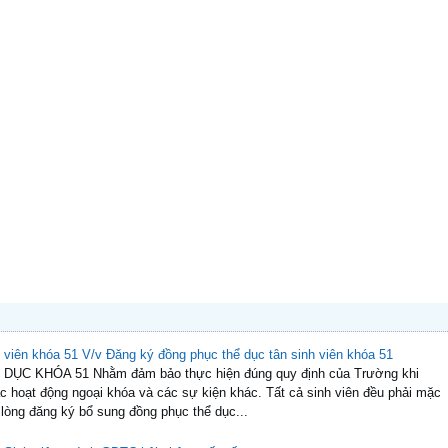
 quốc về công tác GDTC, TDTT trong các trường ĐH, CĐ năm 2023 Năm
 về công tác GDTC, TDTT trong các trường ĐH, CĐ năm 2022...
 công tác GDTC, TDTT năm 2023
 công tác GDTC, TDTT năm 2024
ất hệ chính quy học kỳ 3, năm học 2022- 2023
chất học kỳ 2, Năm học 2022 - 2023
 học toàn quốc về công tác giáo dục thể chất năm 2023 tại Trường Đại học