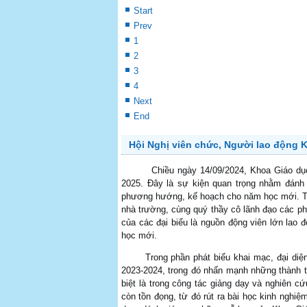
đọc tiếp...
học 2024-2025
Tối ngày 29/8/2024, tại phòng 106/C1, buổi
tham gia của hàng trăm sinh viên các khoá
đầu của một năm học mới. Trong buổi sinh
đọc tiếp...
Tập huấn chuyên đề, chuyên môn các học
Khai mạc Hội thao Truyền thống Trường Đ
"Tết Sum vầy - Xuân yêu thương" tại ngôi
Trường ĐH Cần Thơ đăng cai Giải Vô địch
Đồng bằng sông Cửu Long
Start
Prev
1
2
3
4
Next
End