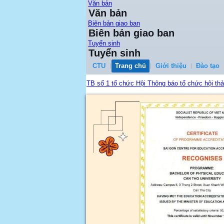
Văn bản
Văn bản
Biên bản giao ban
Biên bản giao ban
Tuyển sinh
Tuyển sinh
CTU
Trang chủ
Giới thiệu
Đào tạo
TB số 1 tổ chức Hội Thông báo tổ chức hội th
...
Quy đinh công tác học vụ tân sinh viên K51
...