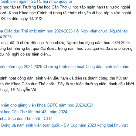
V/v Đăng ký đồng phục thể dục tân sinh viên khóa 51
 KHÓA 51 Nhằm đảm bảo thực hiện đúng quy định của Trường khi
c hoạt động ngoại khóa và các sự kiện khác. Tất cả sinh viên đều phải mặc
lòng đăng ký bổ sung đồng phục thể dục...
Sinh viên ngành GDTC hội nhập quốc tế
g học tập tại Trường Đại học Cần Thơ đi học tập ngắn hạn tại nước ngoài
với Khoa Khoa học Chính trị trong tổ chức chuyến đi học tập nước ngoài
1/2025 đến ngày 14/01/2...
Hội Nghị viên chức, Người lao
4-2025
 chất đã tổ chức Hội nghị Viên chức, Người lao động năm học 2024-2025.
 tổng kết những kết quả đạt được trong năm học vừa qua và đưa ra phương
 hội nghị có sự hiện diện...