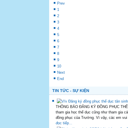
Tài liệu
Năm 2023 Kỷ yếu Hội nghị Khoa học toàn
2022 Kỷ yếu Hội nghị Khoa học toàn quốc
Kỷ yếu Hội thảo Khoa học toàn quốc về
Kỷ yếu Hội thảo Khoa học toàn quốc về
Thời khóa biểu học phần giáo dục thể ch
Lịch thi kết thúc học phần Giáo dục thể 
Tuyển sinh ngành GDTC năm 2024
Thông báo số 2 về tổ chức Hội thảo khoa
Cần Thơ
Start
Prev
1
2
3
4
5
6
7
8