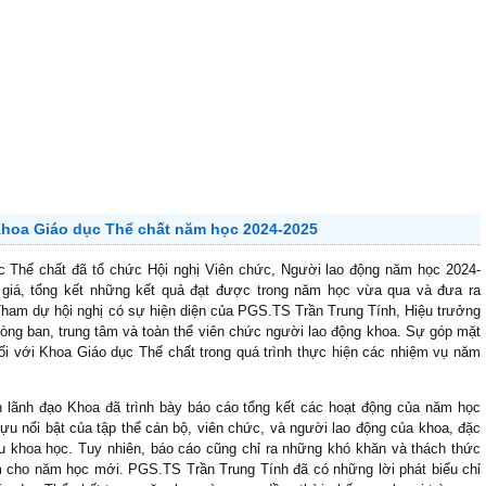
Chương trình sinh hoạt Công dân, sinh viên năm
 sinh hoạt công dân, sinh viên đầu năm đã diễn ra thành công, thu hút sự
 thuộc Khoa Giáo dục Thể chất . Đây là sự kiện thường niên, đánh dấu khởi
 hoạt, TS Nguyễn Vă...
 phần cho giảng viên khoa GDTC năm học 2023-2024
ại học Cần Thơ lần thứ 43 - năm 2024
 nhà Giáo dục Thể chất - CTU
 Bóng đá nam sinh viên toàn quốc - SV Cup năm 2023 vòng loại khu vực