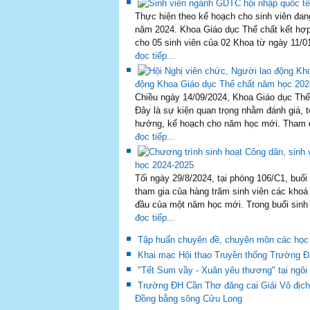
9
10
Next
End
TIN TỨC - SỰ KIỆN
THÔNG BÁO ĐĂNG KÝ ĐỒNG PHỤC THỂ DỤC
tham gia học thể dục cũng như tham gia cá
đồng phục của Trường. Vì vậy, các em vui 
đọc tiếp...
Thực hiện theo kế hoạch cho sinh viên đan
năm 2024. Khoa Giáo dục Thể chất kết hợp 
cho 05 sinh viên của 02 Khoa từ ngày 11/0
đọc tiếp...
động Khoa Giáo dục Thể chất năm học 202
Chiều ngày 14/09/2024, Khoa Giáo dục Thể
Đây là sự kiện quan trọng nhằm đánh giá,
hướng, kế hoạch cho năm học mới. Tham dự