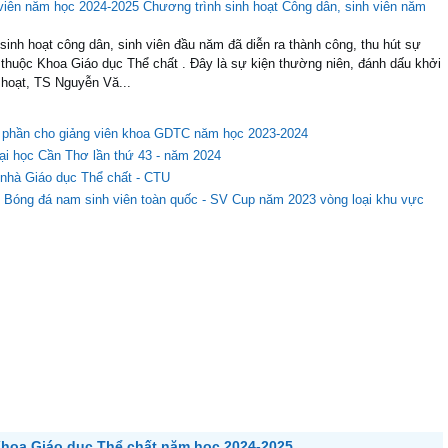
Khoa Giáo dục Thể chất năm học 2024-2025
ể chất đã tổ chức Hội nghị Viên chức, Người lao động năm học 2024-
 giá, tổng kết những kết quả đạt được trong năm học vừa qua và đưa ra
am dự hội nghị có sự hiện diện của PGS.TS Trần Trung Tính, Hiệu trưởng
òng ban, trung tâm và toàn thể viên chức người lao động khoa. Sự góp mặt
đối với Khoa Giáo dục Thể chất trong quá trình thực hiện các nhiệm vụ năm
ãnh đạo Khoa đã trình bày báo cáo tổng kết các hoạt động của năm học
u nổi bật của tập thể cán bộ, viên chức, và người lao động của khoa, đặc
ứu khoa học. Tuy nhiên, báo cáo cũng chỉ ra những khó khăn và thách thức
ệm cho năm học mới. PGS.TS Trần Trung Tính đã có những lời phát biểu chỉ
áo dục Thể chất trong năm học vừa qua, đồng thời nhấn mạnh vai trò quan