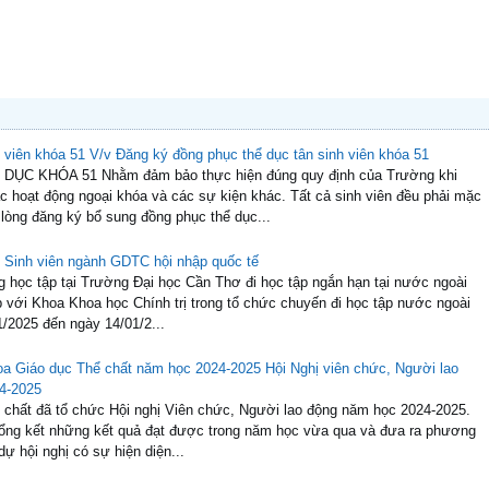
g học tập tại Trường Đại học Cần Thơ đi học tập ngắn hạn tại nước ngoài
với Khoa Khoa học Chính trị trong tổ chức chuyến đi học tập nước ngoài
1/2025 đến ngày 14/01/2...
Hội Nghị viên chức, Người lao
4-2025
 chất đã tổ chức Hội nghị Viên chức, Người lao động năm học 2024-2025.
 tổng kết những kết quả đạt được trong năm học vừa qua và đưa ra phương
 hội nghị có sự hiện diện...
Chương trình sinh hoạt Công dân, sinh viên năm
 sinh hoạt công dân, sinh viên đầu năm đã diễn ra thành công, thu hút sự
 thuộc Khoa Giáo dục Thể chất . Đây là sự kiện thường niên, đánh dấu khởi
 hoạt, TS Nguyễn Vă...
 phần cho giảng viên khoa GDTC năm học 2023-2024
ại học Cần Thơ lần thứ 43 - năm 2024
 nhà Giáo dục Thể chất - CTU
 Bóng đá nam sinh viên toàn quốc - SV Cup năm 2023 vòng loại khu vực