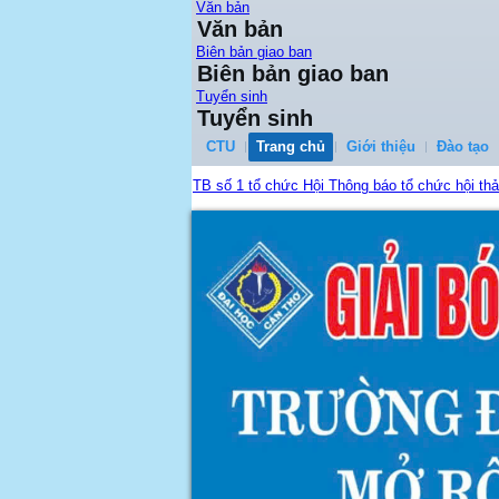
Văn bản
Văn bản
Biên bản giao ban
Biên bản giao ban
Tuyển sinh
Tuyển sinh
CTU
Trang chủ
Giới thiệu
Đào tạo
TB số 1 tổ chức Hội Thông báo tổ chức hội th
...
Quy đinh công tác học vụ tân sinh viên K51
...