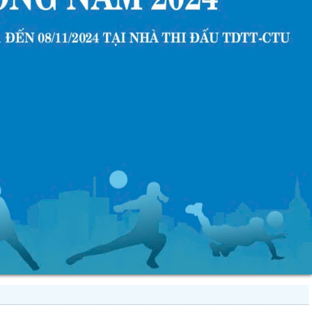
ể chất Tân sinh viên Khóa 50 năm 2024
o khóa 50 năm 2024 của Trường Đại học Cần Thơ và kế hoạch cung
àng năm. Khoa Giáo dục Thể chất thông báo đến tân sinh vi...
ể chất học kỳ 1, năm học 2024 - 2025
ể chất học kỳ 3, năm học 2023 - 2024
học kỳ 2, năm học 2023 - 2024
năm học 2023 - 2024
o khoa học toàn quốc năm 2024 về công tác GDTC
m vầy - Xuân chia sẻ" năm 2024