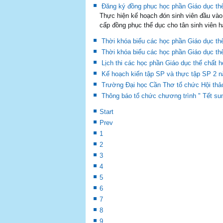
Prev
1
2
3
4
5
6
7
8
9
10
Next
End
TIN TỨC - SỰ KIỆN
THÔNG BÁO ĐĂNG KÝ ĐỒNG PHỤC THỂ DỤC
tham gia học thể dục cũng như tham gia cá
đồng phục của Trường. Vì vậy, các em vui 
đọc tiếp...