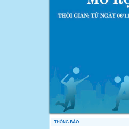
THÔNG BÁO
Đăng ký đồng phục học phần Giáo dục th
Thực hiện kế hoạch đón sinh viên đầu và
cấp đồng phục thể dục cho tân sinh viên h
Thời khóa biểu các học phần Giáo dục th
Thời khóa biểu các học phần Giáo dục th
Lịch thi các học phần Giáo dục thể chất 
Kế hoạch kiến tập SP và thực tập SP 2 
Trường Đại học Cần Thơ tổ chức Hội thả
Thông báo tổ chức chương trình " Tết su
Start