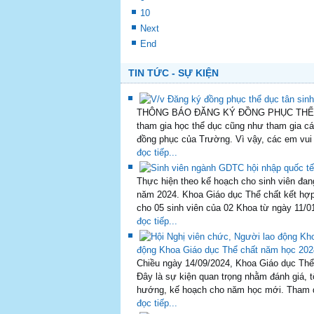
Thực hiện theo kế hoạch cho sinh viên đan
năm 2024. Khoa Giáo dục Thể chất kết hợp 
cho 05 sinh viên của 02 Khoa từ ngày 11/0
đọc tiếp...
động Khoa Giáo dục Thể chất năm học 202
Chiều ngày 14/09/2024, Khoa Giáo dục Thể
Đây là sự kiện quan trọng nhằm đánh giá,
hướng, kế hoạch cho năm học mới. Tham dự
đọc tiếp...
học 2024-2025
Tối ngày 29/8/2024, tại phòng 106/C1, buổi
tham gia của hàng trăm sinh viên các khoá
đầu của một năm học mới. Trong buổi sinh
đọc tiếp...
Tập huấn chuyên đề, chuyên môn các học
Khai mạc Hội thao Truyền thống Trường Đ
"Tết Sum vầy - Xuân yêu thương" tại ngôi
Trường ĐH Cần Thơ đăng cai Giải Vô địch
Đồng bằng sông Cửu Long