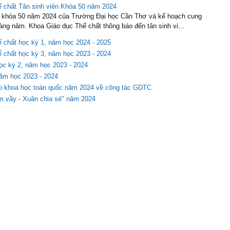
V/v Đăng ký đồng phục thể dục tân sinh viên khóa 51
 KHÓA 51 Nhằm đảm bảo thực hiện đúng quy định của Trường khi
c hoạt động ngoại khóa và các sự kiện khác. Tất cả sinh viên đều phải mặc
lòng đăng ký bổ sung đồng phục thể dục...
Sinh viên ngành GDTC hội nhập quốc tế