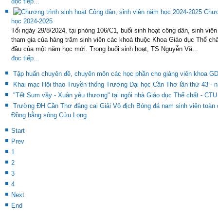
đọc tiếp...
Chươ
học 2024-2025
Tối ngày 29/8/2024, tại phòng 106/C1, buổi sinh hoạt công dân, sinh viê
tham gia của hàng trăm sinh viên các khoá thuộc Khoa Giáo dục Thể chấ
đầu của một năm học mới. Trong buổi sinh hoạt, TS Nguyễn Vă...
đọc tiếp...
Tập huấn chuyên đề, chuyên môn các học phần cho giảng viên khoa G
Khai mạc Hội thao Truyền thống Trường Đại học Cần Thơ lần thứ 43 - 
"Tết Sum vầy - Xuân yêu thương" tại ngôi nhà Giáo dục Thể chất - CTU
Trường ĐH Cần Thơ đăng cai Giải Vô địch Bóng đá nam sinh viên toàn
Đồng bằng sông Cửu Long
Start
Prev
1
2
3
4
Next
End