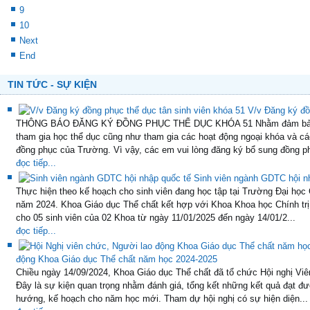
9
10
Next
End
TIN TỨC - SỰ KIỆN
V/v Đăng ký đồ
THÔNG BÁO ĐĂNG KÝ ĐỒNG PHỤC THỂ DỤC KHÓA 51 Nhằm đảm bảo thự
tham gia học thể dục cũng như tham gia các hoạt động ngoại khóa và cá
đồng phục của Trường. Vì vậy, các em vui lòng đăng ký bổ sung đồng ph
đọc tiếp...
Sinh viên ngành GDTC hội n
Thực hiện theo kế hoạch cho sinh viên đang học tập tại Trường Đại học
năm 2024. Khoa Giáo dục Thể chất kết hợp với Khoa Khoa học Chính trị
cho 05 sinh viên của 02 Khoa từ ngày 11/01/2025 đến ngày 14/01/2...
đọc tiếp...
động Khoa Giáo dục Thể chất năm học 2024-2025
Chiều ngày 14/09/2024, Khoa Giáo dục Thể chất đã tổ chức Hội nghị Vi
Đây là sự kiện quan trọng nhằm đánh giá, tổng kết những kết quả đạt 
hướng, kế hoạch cho năm học mới. Tham dự hội nghị có sự hiện diện...