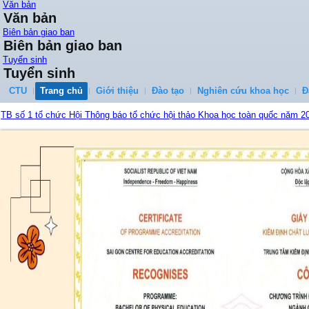
Văn bản
Văn bản
Biên bản giao ban
Biên bản giao ban
Tuyển sinh
Tuyển sinh
CTU
Trang chủ
Giới thiệu
Đào tạo
Nghiên cứu khoa học
Đ
TB số 1 tổ chức Hội Thông báo tổ chức hội thảo Khoa học toàn quốc năm 20
...
Quy đinh công tác học vụ tân sinh viên K51
...