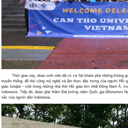
Thời gian này, đoàn sinh viên đã có cơ hội khám phá những không gian
truyền thống, đồ thủ công mỹ nghệ và ẩm thực đặc trưng của người Hồi g
giáo Istiqlal – một trong những nhà thờ Hồi giáo lớn nhất Đông Nam Á, ma
Indonesia. Tiếp đó, đoàn ghé thăm Đài tưởng niệm Quốc gia (Monumen Nas
sắc của người dân Indonesia.