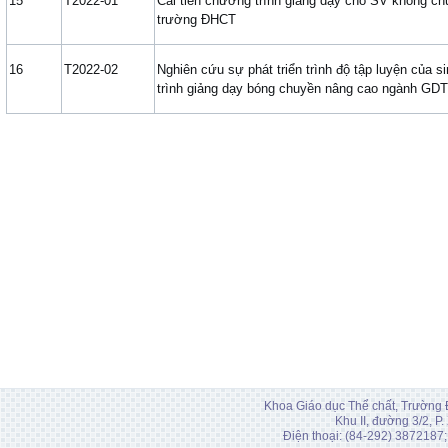
15
T2022-01
Cải tiến chương trình giảng dạy cho SV không c
trường ĐHCT
16
T2022-02
Nghiên cứu sự phát triển trình độ tập luyện của 
trình giảng dạy bóng chuyền nâng cao ngành G
Khoa Giáo dục Thể chất, Trường 
Khu II, đường 3/2, P
Điện thoại: (84-292) 3872187;