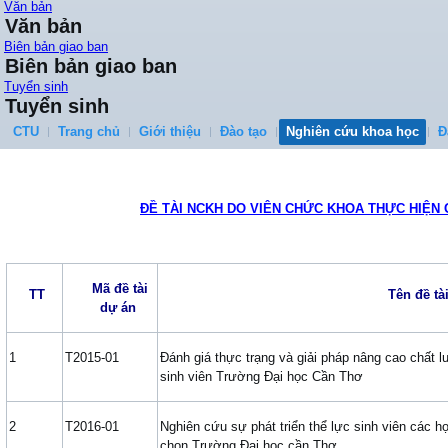
Văn bản
Văn bản
Biên bản giao ban
Biên bản giao ban
Tuyển sinh
Tuyển sinh
CTU
Trang chủ
Giới thiệu
Đào tạo
Nghiên cứu khoa học
Đ
ĐỀ TÀI NCKH DO VIÊN CHỨC KHOA THỰC HIỆN GI
Mã đề tài
TT
Tên đề tài d
dự án
1
T2015-01
Đánh giá thực trạng và giải pháp nâng cao chất l
sinh viên Trường Đại học Cần Thơ
2
T2016-01
Nghiên cứu sự phát triển thể lực sinh viên các h
chọn Trường Đại học cần Thơ