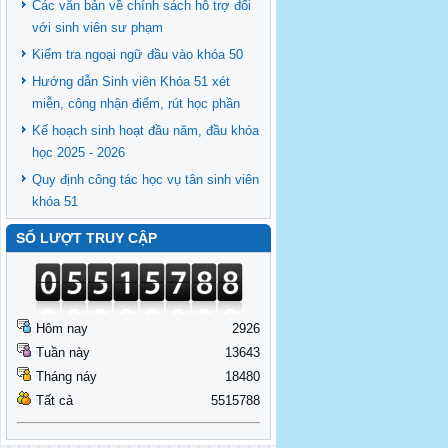
Các văn bản về chính sách hỗ trợ đối
với sinh viên sư phạm
Kiểm tra ngoại ngữ đầu vào khóa 50
Hướng dẫn Sinh viên Khóa 51 xét
miễn, công nhận điểm, rút học phần
Kế hoạch sinh hoạt đầu năm, đầu khóa
học 2025 - 2026
Quy định công tác học vụ tân sinh viên
khóa 51
SỐ LƯỢT TRUY CẬP
Hôm nay
2926
Tuần này
13643
Tháng náy
18480
Tất cả
5515788