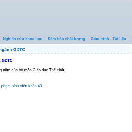
Nghiên cứu khoa học
Đảm bảo chất lượng
Giáo trình - Tài liệu
, ngành GDTC
nh GDTC
ng năm của bộ môn Giáo dục Thể chất,
ư phạm sinh viên khóa 40