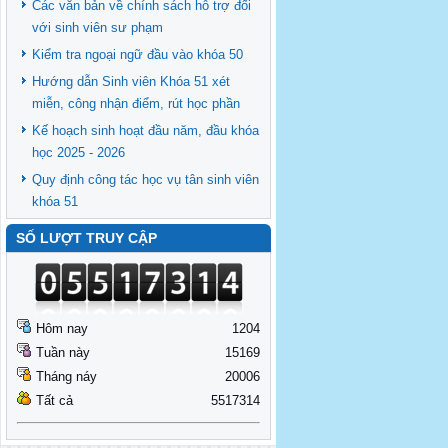
Các văn bản về chính sách hỗ trợ đối
với sinh viên sư phạm
Kiểm tra ngoại ngữ đầu vào khóa 50
Hướng dẫn Sinh viên Khóa 51 xét
miễn, công nhận điểm, rút học phần
Kế hoạch sinh hoạt đầu năm, đầu khóa
học 2025 - 2026
Quy định công tác học vụ tân sinh viên
khóa 51
SỐ LƯỢT TRUY CẬP
Hôm nay
1204
Tuần này
15169
Tháng náy
20006
Tất cả
5517314