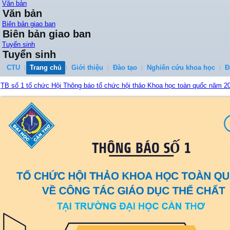
Văn bản
Văn bản
Biên bản giao ban
Biên bản giao ban
Tuyển sinh
Tuyển sinh
CTU
Trang chủ
Giới thiệu
Đào tạo
Nghiên cứu khoa học
Đ
TB số 1 tổ chức Hội Thông báo tổ chức hội thảo Khoa học toàn quốc năm 20
...
Quy đinh công tác học vụ tân sinh viên K51
...