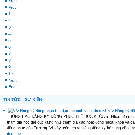
Prev
1
2
3
4
5
6
7
8
9
10
Next
End
TIN TỨC - SỰ KIỆN
V/v Đăng ký đồ
THÔNG BÁO ĐĂNG KÝ ĐỒNG PHỤC THỂ DỤC KHÓA 51 Nhằm đảm bảo thự
tham gia học thể dục cũng như tham gia các hoạt động ngoại khóa và cá
đồng phục của Trường. Vì vậy, các em vui lòng đăng ký bổ sung đồng ph
đọc tiếp...