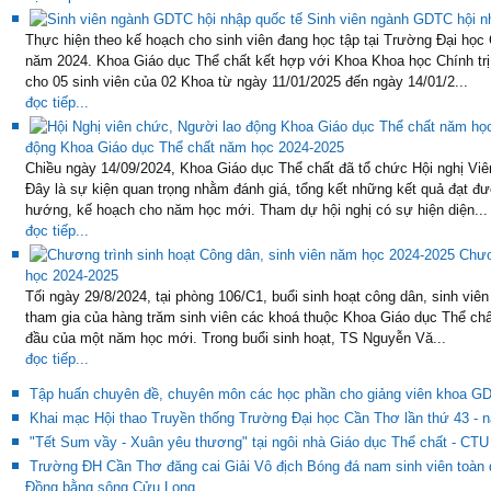
Sinh viên ngành GDTC hội n
Thực hiện theo kế hoạch cho sinh viên đang học tập tại Trường Đại học
năm 2024. Khoa Giáo dục Thể chất kết hợp với Khoa Khoa học Chính trị
cho 05 sinh viên của 02 Khoa từ ngày 11/01/2025 đến ngày 14/01/2...
đọc tiếp...
động Khoa Giáo dục Thể chất năm học 2024-2025
Chiều ngày 14/09/2024, Khoa Giáo dục Thể chất đã tổ chức Hội nghị Vi
Đây là sự kiện quan trọng nhằm đánh giá, tổng kết những kết quả đạt 
hướng, kế hoạch cho năm học mới. Tham dự hội nghị có sự hiện diện...
đọc tiếp...
Chươ
học 2024-2025
Tối ngày 29/8/2024, tại phòng 106/C1, buổi sinh hoạt công dân, sinh viê
tham gia của hàng trăm sinh viên các khoá thuộc Khoa Giáo dục Thể chấ
đầu của một năm học mới. Trong buổi sinh hoạt, TS Nguyễn Vă...
đọc tiếp...
Tập huấn chuyên đề, chuyên môn các học phần cho giảng viên khoa G
Khai mạc Hội thao Truyền thống Trường Đại học Cần Thơ lần thứ 43 - 
"Tết Sum vầy - Xuân yêu thương" tại ngôi nhà Giáo dục Thể chất - CTU
Trường ĐH Cần Thơ đăng cai Giải Vô địch Bóng đá nam sinh viên toàn
Đồng bằng sông Cửu Long