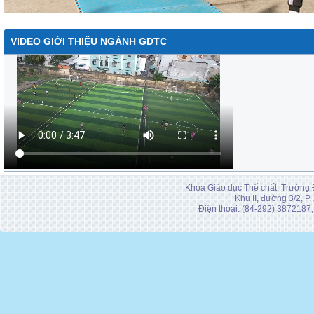
VIDEO GIỚI THIỆU NGÀNH GDTC
Khoa Giáo dục Thể chất, Trường 
Khu II, đường 3/2, P
Điện thoại: (84-292) 3872187;