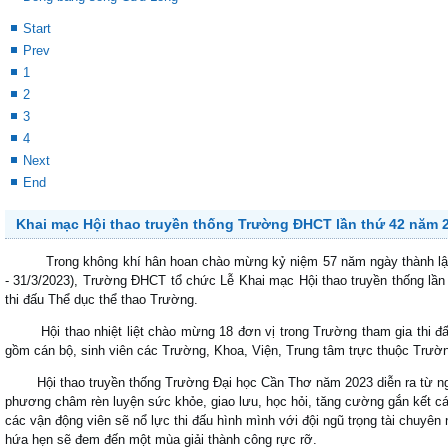
Start
Prev
1
2
3
4
Next
End
Khai mạc Hội thao truyền thống Trường ĐHCT lần thứ 42 năm 
Trong không khí hân hoan chào mừng kỷ niệm 57 năm ngày thành lập 
- 31/3/2023), Trường ĐHCT tổ chức Lễ Khai mạc Hội thao truyền thống lần
thi đấu Thể dục thể thao Trường.
Hội thao nhiệt liệt chào mừng 18 đơn vị trong Trường tham gia thi đấ
gồm cán bộ, sinh viên các Trường, Khoa, Viện, Trung tâm trực thuộc Trư
Hội thao truyền thống Trường Đại học Cần Thơ năm 2023 diễn ra từ ngà
phương châm rèn luyện sức khỏe, giao lưu, học hỏi, tăng cường gắn kết c
các vận động viên sẽ nổ lực thi đấu hình mình với đội ngũ trọng tài chuyên
hứa hẹn sẽ đem đến một mùa giải thành công rực rỡ.