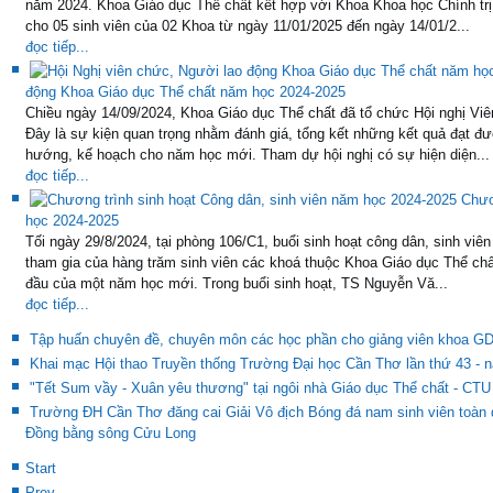
năm 2024. Khoa Giáo dục Thể chất kết hợp với Khoa Khoa học Chính trị
cho 05 sinh viên của 02 Khoa từ ngày 11/01/2025 đến ngày 14/01/2...
đọc tiếp...
động Khoa Giáo dục Thể chất năm học 2024-2025
Chiều ngày 14/09/2024, Khoa Giáo dục Thể chất đã tổ chức Hội nghị Vi
Đây là sự kiện quan trọng nhằm đánh giá, tổng kết những kết quả đạt 
hướng, kế hoạch cho năm học mới. Tham dự hội nghị có sự hiện diện...
đọc tiếp...
Chươ
học 2024-2025
Tối ngày 29/8/2024, tại phòng 106/C1, buổi sinh hoạt công dân, sinh viê
tham gia của hàng trăm sinh viên các khoá thuộc Khoa Giáo dục Thể chấ
đầu của một năm học mới. Trong buổi sinh hoạt, TS Nguyễn Vă...
đọc tiếp...
Tập huấn chuyên đề, chuyên môn các học phần cho giảng viên khoa G
Khai mạc Hội thao Truyền thống Trường Đại học Cần Thơ lần thứ 43 - 
"Tết Sum vầy - Xuân yêu thương" tại ngôi nhà Giáo dục Thể chất - CTU
Trường ĐH Cần Thơ đăng cai Giải Vô địch Bóng đá nam sinh viên toàn
Đồng bằng sông Cửu Long
Start
Prev