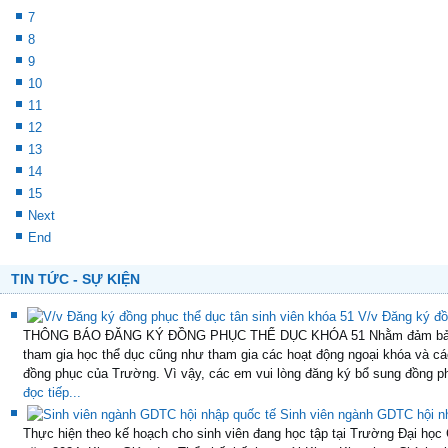
7
8
9
10
11
12
13
14
15
Next
End
TIN TỨC - SỰ KIỆN
V/v Đăng ký đồ
THÔNG BÁO ĐĂNG KÝ ĐỒNG PHỤC THỂ DỤC KHÓA 51 Nhằm đảm bảo thự
tham gia học thể dục cũng như tham gia các hoạt động ngoại khóa và cá
đồng phục của Trường. Vì vậy, các em vui lòng đăng ký bổ sung đồng ph
đọc tiếp...
Sinh viên ngành GDTC hội n
Thực hiện theo kế hoạch cho sinh viên đang học tập tại Trường Đại học