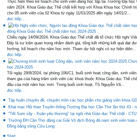
Thực hiện theo kế hoạch cho sinh viên đang học tập tại Trường Đại học
năm 2024. Khoa Giáo dục Thể chất kết hợp với Khoa Khoa học Chính trị
cho 05 sinh viên của 02 Khoa từ ngày 11/01/2025 đến ngày 14/01/2...
đọc tiếp...
động Khoa Giáo dục Thể chất năm học 2024-2025
Chiều ngày 14/09/2024, Khoa Giáo dục Thể chất đã tổ chức Hội nghị Vi
Đây là sự kiện quan trọng nhằm đánh giá, tổng kết những kết quả đạt 
hướng, kế hoạch cho năm học mới. Tham dự hội nghị có sự hiện diện...
đọc tiếp...
Chươ
học 2024-2025
Tối ngày 29/8/2024, tại phòng 106/C1, buổi sinh hoạt công dân, sinh viê
tham gia của hàng trăm sinh viên các khoá thuộc Khoa Giáo dục Thể chấ
đầu của một năm học mới. Trong buổi sinh hoạt, TS Nguyễn Vă...
đọc tiếp...
Tập huấn chuyên đề, chuyên môn các học phần cho giảng viên khoa G
Khai mạc Hội thao Truyền thống Trường Đại học Cần Thơ lần thứ 43 - 
"Tết Sum vầy - Xuân yêu thương" tại ngôi nhà Giáo dục Thể chất - CTU
Trường ĐH Cần Thơ đăng cai Giải Vô địch Bóng đá nam sinh viên toàn
Đồng bằng sông Cửu Long
Start