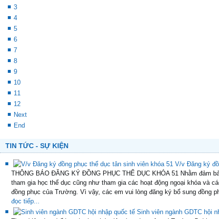
3
4
5
6
7
8
9
10
11
12
Next
End
TIN TỨC - SỰ KIỆN
V/v Đăng ký đồ
THÔNG BÁO ĐĂNG KÝ ĐỒNG PHỤC THỂ DỤC KHÓA 51 Nhằm đảm bảo thự
tham gia học thể dục cũng như tham gia các hoạt động ngoại khóa và cá
đồng phục của Trường. Vì vậy, các em vui lòng đăng ký bổ sung đồng ph
đọc tiếp...
Sinh viên ngành GDTC hội n