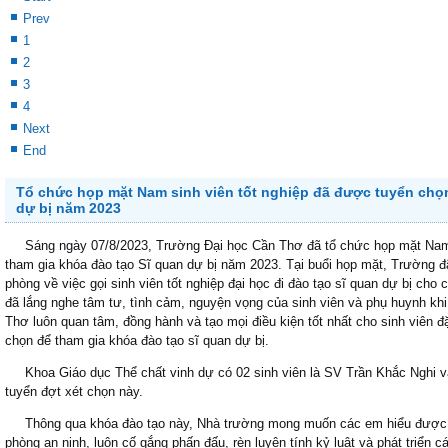
Chươ
học 2024-2025
Tối ngày 29/8/2024, tại phòng 106/C1, buổi sinh hoạt công dân, sinh viê
tham gia của hàng trăm sinh viên các khoá thuộc Khoa Giáo dục Thể chấ
đầu của một năm học mới. Trong buổi sinh hoạt, TS Nguyễn Vă...
đọc tiếp...
Tập huấn chuyên đề, chuyên môn các học phần cho giảng viên khoa G
Khai mạc Hội thao Truyền thống Trường Đại học Cần Thơ lần thứ 43 - 
"Tết Sum vầy - Xuân yêu thương" tại ngôi nhà Giáo dục Thể chất - CTU
Trường ĐH Cần Thơ đăng cai Giải Vô địch Bóng đá nam sinh viên toàn
Đồng bằng sông Cửu Long
Start
Prev
1
2
3
4
Next
End
Tổ chức họp mặt Nam sinh viên tốt nghiệp đã được tuyển chọn