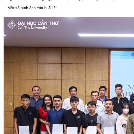
dự bị năm 2023
Sáng ngày 07/8/2023, Trường Đại học Cần Thơ đã tổ chức họp mặt Nam s
tham gia khóa đào tạo Sĩ quan dự bị năm 2023. Tại buổi họp mặt, Trường đ
phòng về việc gọi sinh viên tốt nghiệp đại học đi đào tạo sĩ quan dự bị cho 
đã lắng nghe tâm tư, tình cảm, nguyện vọng của sinh viên và phụ huynh kh
Thơ luôn quan tâm, đồng hành và tạo mọi điều kiện tốt nhất cho sinh viên đ
chọn để tham gia khóa đào tạo sĩ quan dự bị.
Khoa Giáo dục Thể chất vinh dự có 02 sinh viên là SV Trần Khắc Nghi v
tuyển đợt xét chọn này.
Thông qua khóa đào tạo này, Nhà trường mong muốn các em hiểu được va
phòng an ninh, luôn cố gắng phấn đấu, rèn luyện tính kỷ luật và phát triển 
Một số hình ảnh của buổi lễ: