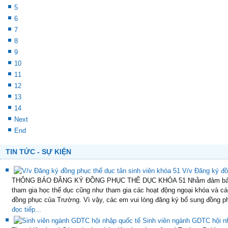
Kế hoạch đánh giá Điểm rèn luyện học kỳ 2 năm học 2021 - 2022
Thời gian Kê khai của Đơn vị: 04-4-2022 đến 15-5-2022 Thời gian tổng 
gian Sinh viên tự đánh giá: 19-5-2022 đến 31-5-2022 Thời gian CVHT đán
Thông báo tổ chức khám sức khỏe đầu vào Tân sinh viên khóa 47
Danh sách học bổng khuyến khích học tập học kỳ II, năm học 2021 - 2
Kế hoạch tổ chức hội diễn văn nghệ truyền thống ĐHCT năm 2022
Thông báo Đăng kí trang phục thể dục Khóa 47 (mới nhất)
Tổ chức hội thảo khoa học toàn quốc năm 2022 tại Trường Đại học Cầ
Thời khóa biểu Hệ chính quy học kỳ 2, năm học 2021 - 2022
Start
Prev
5
6
7
8
9
10
11
12
13