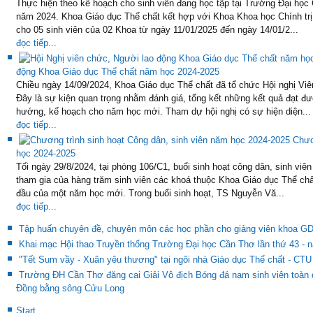
14
Next
End
TIN TỨC - SỰ KIỆN
V/v Đăng ký đồ
THÔNG BÁO ĐĂNG KÝ ĐỒNG PHỤC THỂ DỤC KHÓA 51 Nhằm đảm bảo thự
tham gia học thể dục cũng như tham gia các hoạt động ngoại khóa và cá
đồng phục của Trường. Vì vậy, các em vui lòng đăng ký bổ sung đồng ph
đọc tiếp...
Sinh viên ngành GDTC hội n
Thực hiện theo kế hoạch cho sinh viên đang học tập tại Trường Đại học
năm 2024. Khoa Giáo dục Thể chất kết hợp với Khoa Khoa học Chính trị
cho 05 sinh viên của 02 Khoa từ ngày 11/01/2025 đến ngày 14/01/2...
đọc tiếp...
động Khoa Giáo dục Thể chất năm học 2024-2025
Chiều ngày 14/09/2024, Khoa Giáo dục Thể chất đã tổ chức Hội nghị Vi
Đây là sự kiện quan trọng nhằm đánh giá, tổng kết những kết quả đạt 
hướng, kế hoạch cho năm học mới. Tham dự hội nghị có sự hiện diện...
đọc tiếp...