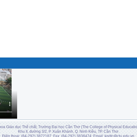
Chương trình sinh hoạt Công dân, sinh viên năm
 sinh hoạt công dân, sinh viên đầu năm đã diễn ra thành công, thu hút sự
 thuộc Khoa Giáo dục Thể chất . Đây là sự kiện thường niên, đánh dấu khởi
 hoạt, TS Nguyễn Vă...
 phần cho giảng viên khoa GDTC năm học 2023-2024
ại học Cần Thơ lần thứ 43 - năm 2024
 nhà Giáo dục Thể chất - CTU
 Bóng đá nam sinh viên toàn quốc - SV Cup năm 2023 vòng loại khu vực