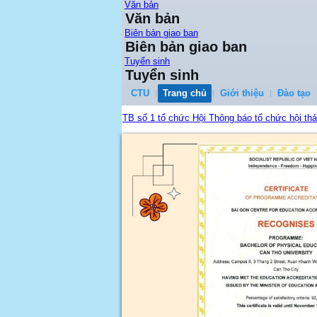
Văn bản
Văn bản
Biên bản giao ban
Biên bản giao ban
Tuyển sinh
Tuyển sinh
CTU
Trang chủ
Giới thiệu
Đào tạo
TB số 1 tổ chức Hội Thông báo tổ chức hội th
...
Quy đinh công tác học vụ tân sinh viên K51
...