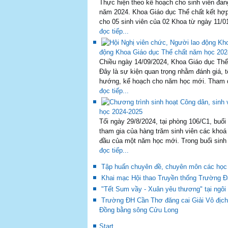
11
Next
End
TIN TỨC - SỰ KIỆN
THÔNG BÁO ĐĂNG KÝ ĐỒNG PHỤC THỂ DỤC
tham gia học thể dục cũng như tham gia cá
đồng phục của Trường. Vì vậy, các em vui 
đọc tiếp...
Thực hiện theo kế hoạch cho sinh viên đan
năm 2024. Khoa Giáo dục Thể chất kết hợp 
cho 05 sinh viên của 02 Khoa từ ngày 11/0
đọc tiếp...
động Khoa Giáo dục Thể chất năm học 202
Chiều ngày 14/09/2024, Khoa Giáo dục Thể
Đây là sự kiện quan trọng nhằm đánh giá,
hướng, kế hoạch cho năm học mới. Tham dự
đọc tiếp...