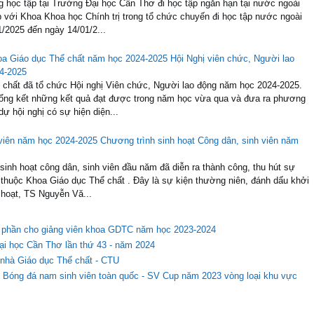
V/v Đăng ký đồng phục thể dục tân sinh viên khóa 51
 KHÓA 51 Nhằm đảm bảo thực hiện đúng quy định của Trường khi
c hoạt động ngoại khóa và các sự kiện khác. Tất cả sinh viên đều phải mặc
lòng đăng ký bổ sung đồng phục thể dục...
Sinh viên ngành GDTC hội nhập quốc tế
g học tập tại Trường Đại học Cần Thơ đi học tập ngắn hạn tại nước ngoài
với Khoa Khoa học Chính trị trong tổ chức chuyến đi học tập nước ngoài
1/2025 đến ngày 14/01/2...
Hội Nghị viên chức, Người lao
4-2025
 chất đã tổ chức Hội nghị Viên chức, Người lao động năm học 2024-2025.
 tổng kết những kết quả đạt được trong năm học vừa qua và đưa ra phương
 hội nghị có sự hiện diện...