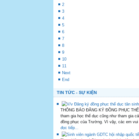
Kế hoạch thực hiện học phần luận văn tố
- Căn cứ chương trình đào tạo ngành GD
học 2023 – 2024. Nay Khoa GDTC xây dựng
Chiêu sinh lớp đào tạo sơ cấp trọng tài 
Thông báo số 1 Tổ chức Hội thảo khoa h
Thời khóa biểu học kỳ 2, năm học 2022 -
THƯ MỜI VIẾT BÀI THAM DỰ HỘI TH
Công tác thực hiện chấm điểm rèn luyện 
Đăng ký trang phục học học phần Giáo dụ
Start
Prev
2
3
4
5
6
7
8
9
10