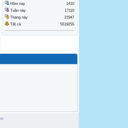
Hôm nay
1410
Tuần này
17110
Tháng náy
21947
Tất cả
5519255