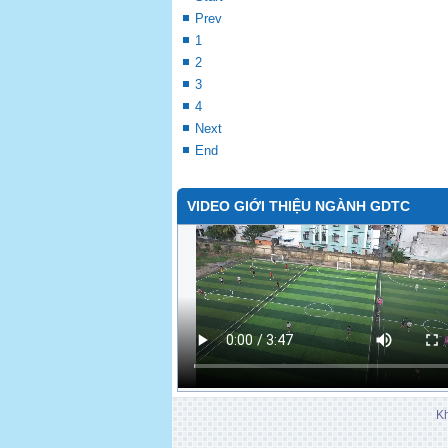
học 2024-2025
Tối ngày 29/8/2024, tại phòng 106/C1, buổi
tham gia của hàng trăm sinh viên các khoá
đầu của một năm học mới. Trong buổi sinh
đọc tiếp...
Tập huấn chuyên đề, chuyên môn các học
Khai mạc Hội thao Truyền thống Trường Đ
"Tết Sum vầy - Xuân yêu thương" tại ngôi
Trường ĐH Cần Thơ đăng cai Giải Vô địch
Đồng bằng sông Cửu Long
Start
Prev
1
2
3
4
Next
End