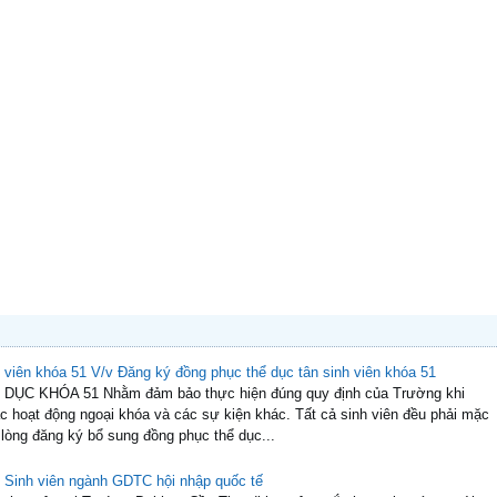
t nghiệp ngành Giáo dục thể chất NH 2023 - 2024
TC, khóa 46, Khoa GDTC, Trường Đại học Cần Thơ; - Căn cứ kế hoạch năm
 Kế hoạch thực hiện học phần luận văn tốt nghiệp của...
Futsal năm 2023
ọc toàn quốc năm 2023 tại Trường ĐHCT
 2023
ẢO KHOA HỌC TOÀN QUỐC 2023
học kỳ 1, năm học 2022-2023
c thể chất Tân sinh viên Khóa 48